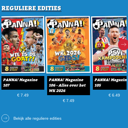
REGULIERE EDITIES
PANNA! Magazine
PANNA! Magazine
PANNA! Magazin
107
106 - Alles over het
105
WK 2026
€ 7.49
€ 6.49
€ 7.49
Bekijk alle reguliere edities