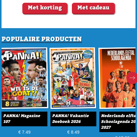
Met korting
Met cadeau
POPULAIRE PRODUCTEN
PANNA! Magazine
PANNA! Vakantie
Nederlands elfta
107
Doeboek 2026
Schoolagenda 20
2027
€ 7.49
€ 8.49