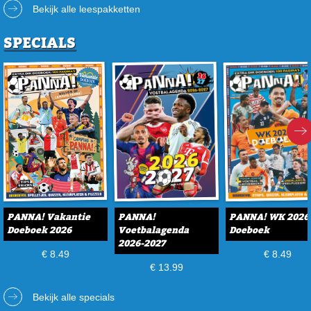
Bekijk alle leespakketten
SPECIALS
PANNA! Vakantie
PANNA!
PANNA! WK 2026
Doeboek 2026
Voetbalagenda
Doeboek
2026-2027
€ 8.49
€ 8.49
€ 13.99
Bekijk alle specials