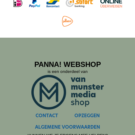
PANNA! WEBSHOP
is een onderdeel van
CONTACT
OPZEGGEN
ALGEMENE VOORWAARDEN