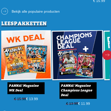
€ 15.99
Bekijk alle populaire producten
LEESPAKKETTEN
PANNA! Magazine
PANNA! Magazine
WK Deal
Champions League
Deal
€ 15.98
€ 13.99
€ 13.98
€ 11.99