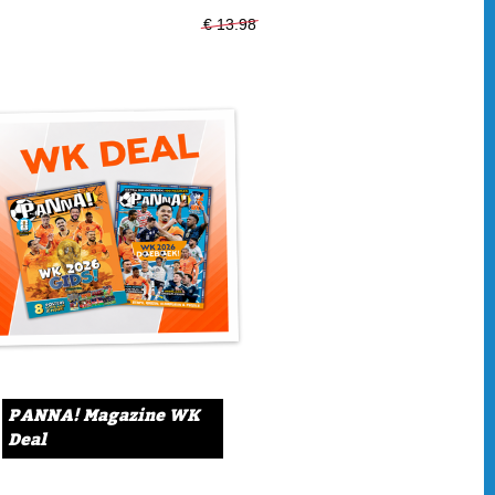
.49
€ 13.98
€ 11.99
ende lamballen die geniale steekpasses geven. Liefst met
o was het vroeger. Tegenwoordig zijn nummers 10 steeds
 paardenlongen. Ze moeten aanvallen én verdedigen. Assists
it van AZ is zo'n alleskunner. Wij spraken de moderne
e middenvelders, het moderne voetbal en hard werken
hine. "Super zwaar werk, maar ik vond het heerlijk."
lfabriek
Lees meer
ted
PANNA! Magazine WK
Deal