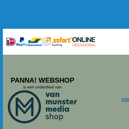
PANNA! WEBSHOP
is een onderdeel van
CO