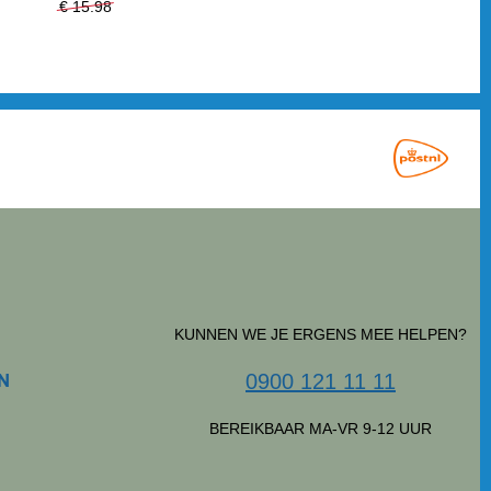
€ 15.98
€ 13.99
KUNNEN WE JE ERGENS MEE HELPEN?
N
0900 121 11 11
BEREIKBAAR MA-VR 9-12 UUR