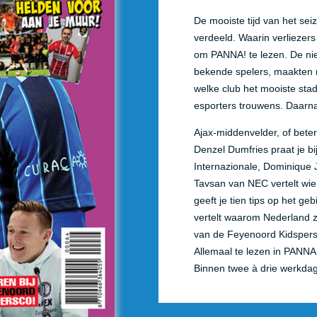
De mooiste tijd van het sei
verdeeld. Waarin verliezers
om PANNA! te lezen. De nie
bekende spelers, maakten mo
welke club het mooiste stad
esporters trouwens. Daarna
Ajax-middenvelder, of beter
Denzel Dumfries praat je bij
Internazionale, Dominique 
Tavsan van NEC vertelt wi
geeft je tien tips op het g
vertelt waarom Nederland z
van de Feyenoord Kidspers
Allemaal te lezen in PANNA!
Binnen twee à drie werkdag
Edson Álvarez
Mexico is gigantisch, warm 