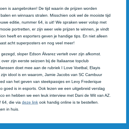
zoen is aangebroken! De tijd waarin de prijzen worden
 balen en winnaars stralen. Misschien ook wel de mooiste tijd
uwe editie, nummer 64, is uit! We spraken weer volop met
oie portretten, er zijn weer vele prijzen te winnen, je vindt
ion heeft en esporters geven je handige tips. En niet alleen
ast acht superposters en nog veel meer!
 gezegd, sloper Edson Álvarez vertelt over zijn afkomst.
 over zijn eerste seizoen bij de Italiaanse topclub
Janssen doet mee aan de rubriek I Love Voetbal, Elayis
e zijn idool is en waarom, Jamie Jacobs van SC Cambuur
ebied van het geven van steekpassjes en Levy Frederique
o goed is in esports. Ook lezen we een uitgebreid verslag
co en hebben we een leuk interview met Dani de Wit van AZ.
 64, die via
deze link
ook handig online is te bestellen.
en in huis.
en onveilig. Alles wat Nederland niet is dus. Toch heeft Edson