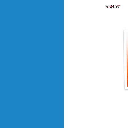
€ 24.97
€ 18
Dani de Wit
Nummers 10 zijn lui. Sjokk
buitenkant voet. Nou ja, z
vaker kilometervreters met
geven én scoren. Dani de W
nummer 10 over aanvallend
achterop een bollenrooimac
En verder:
Fotostip: Paashaas Louis
PANNA! Sterrenteam Voetba
Moppentrommel
In kaart: Gouden ballenbak
Ingezoomd: Newcastle Uni