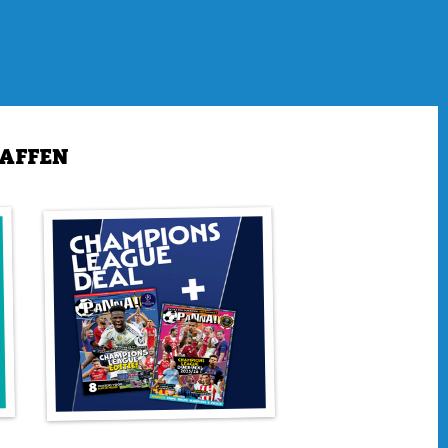
tad de commentator het heeft.
or heel goed op te letten bij een wedstrijd, speel je een
n boter, kaas en eieren en kun je alle winnaars van de
den. Dan nog de WhatsApp-quiz, de Emoji Quiz, de
Wie nemen hier plaats en Kraak de Kluis. Daarnaast zijn er
HAFFEN
inden. Wie zit er achter de champion? Wie achter het snot van
oufa Moukoko in de Moukokosnoot en we zoeken een
n.
e 32 deelnemers!
 voetbal, met daarin de beste spelers, de grootste clubs en
n: de Champions League. We stellen alle 32 deelnemers aan
 trainers, sterspelers, de Nederlanders, de prijzenkast, de
wachte opstelling. Alles kun je vinden!
 nog eens doelpunten. Erling Haaland is een mens, maar