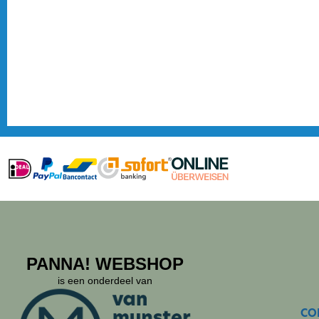
PANNA! WEBSHOP
is een onderdeel van
CO