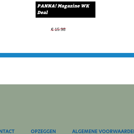
hij iets lekkers kan gaan h
PANNA! Magazine WK
Deal
Het PANNA! Champions Lea
deurmat. De dikke editie is
boekenzaken en op reisloca
€ 15.98
€ 13.99
Eindhoven Airport en de NS 
Via
deze link
in een handom
abonnement nemen is hele
welkomstgeschenk uit. Veel 
NTACT
OPZEGGEN
ALGEMENE VOORWAARDE