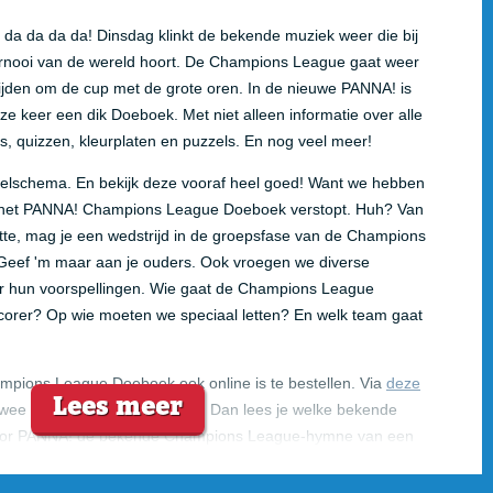
a da da da! Dinsdag klinkt de bekende muziek weer die bij
ernooi van de wereld hoort. De Champions League gaat weer
trijden om de cup met de grote oren. In de nieuwe PANNA! is
eze keer een dik Doeboek. Met niet alleen informatie over alle
s, quizzen, kleurplaten en puzzels. En nog veel meer!
peelschema. En bekijk deze vooraf heel goed! Want we hebben
n het PANNA! Champions League Doeboek verstopt. Huh? Van
te, mag je een wedstrijd in de groepsfase van de Champions
 Geef 'm maar aan je ouders. Ook vroegen we diverse
 hun voorspellingen. Wie gaat de Champions League
corer? Op wie moeten we speciaal letten? En welk team gaat
mpions League Doeboek ook online is te bestellen. Via
deze
Lees meer
wee à drie werkdagen in huis! Dan lees je welke bekende
voor PANNA! de bekende Champions League-hymne van een
. Kun je eigen trainerscarrière schetsen en kijken of dat later
e eigen Champions League-trofee en we kijken of je kunt lezen