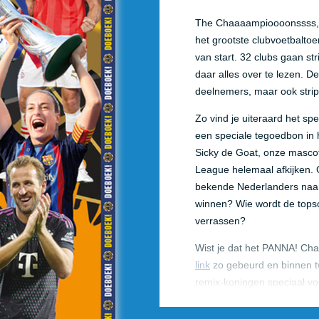
The Chaaaampioooonssss, d
het grootste clubvoetbalto
van start. 32 clubs gaan s
daar alles over te lezen. D
deelnemers, maar ook strip
Zo vind je uiteraard het s
een speciale tegoedbon i
Sicky de Goat, onze mascot
League helemaal afkijken.
bekende Nederlanders naar
winnen? Wie wordt de tops
verrassen?
Wist je dat het PANNA! Cha
link
zo gebeurd en binnen t
remix-koningen speciaal 
nieuw jasje hebben voorzien
iets voor jou is! Ontwerp j