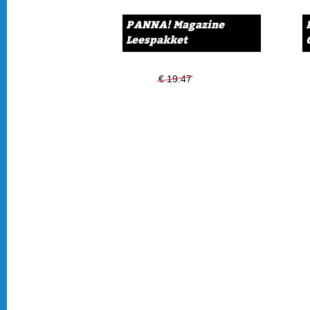
PANNA! Magazine
Leespakket
€ 19.47
€ 14.99