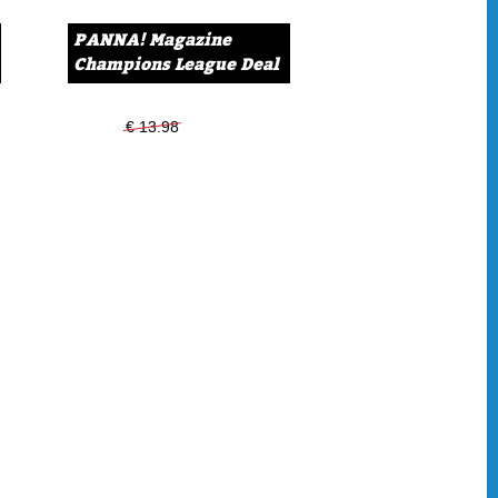
 een robot is. Geprogrammeerd om zoveel mogelijk te scoren.
oelpuntenmachine van Manchester City en topscorer van de
PANNA! Magazine
Champions League Deal
altijd beter. Elke dag werk ik daar kei- en keihard voor."
 voor zijn eerste Champions League. Maar eh... de
€ 13.98
€ 11.99
rd heeft wat moeite met de Champions League-hymne. Hij
chreven, maar er staan enkele foutjes in. Help jij hem en kun
st in gaat?
 Doeboek Quiz!
nders van Feyenoord in de groepsfase? Hoe heet de kampioen
reeks heeft geplaatst voor de groepsfase? En hoe zwaar is de
et zijn enkele vragen die aan bod komen in de grote
uiz. 33 in totaal. Weet jij ze allemaal te beantwoorden?
embley!
ts in het heilige Wembley. Natuurlijk is Sicky van de partij.
hebben een mooie looproute uitgestippeld. Kun jij vinden waar