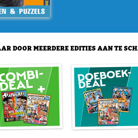
over welke club uit welke s
Ook kun je punten scoren do
superleuke voetbaleditie va
Champions League terugvin
kampioenenpuzzel, de quiz 
AR DOOR MEERDERE EDITIES AAN TE SC
diverse zoekspelletjes te v
Hatchouaméni? Zoek Youss
speler door vijf tips te geve
Groepsfase: alles over d
De mooiste etalage voor het
de speculairste wedstrijde
je voor. Bijnamen, stadions,
kwalificatie en zelfs de ver
Erling Haaland!
Doelpunten, doelpunten en