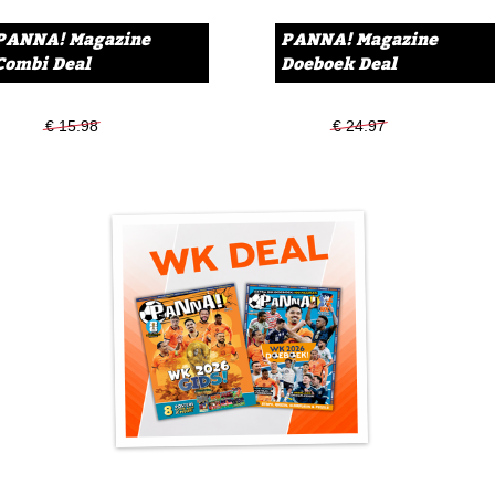
soms zou je denken dat hij
PANNA! sprak de levende d
PANNA! Magazine
PANNA! Magazine
Combi Deal
Doeboek Deal
Champions League. "Het kan 
Zingen met Mats Wieffer!
Mats Wieffer maakt zich op
€ 15.98
€ 12.99
€ 24.97
€ 18.49
middenvelder van Feyenoo
heeft alle coupletten opges
je ontdekken waar hij de mi
Grote Champions League
Wie zijn de drie tegensta
van Servië die zich rechtst
Champions League-beker? H
Champions League Doeboek Q
Sicky heeft honger bij W
De finale vindt dit jaar plaa
Maar hij heeft honger. We 