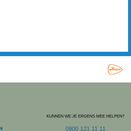
alen?
gue Doeboek valt automatisch bij de abonnees op de
 tevens verkrijgbaar bij de bekende supermarkten,
ties. Denk aan Schiphol, Rotterdam The Hague Airport en
Stations. Natuurlijk kun je het Doeboek ook online bestellen.
draai gebeurd. Binnen twee à drie werkdagen in huis. Een
maal gemakkelijk. Via
deze link
zo afgesloten. Zoek je eigen
leesplezier!
KUNNEN WE JE ERGENS MEE HELPEN?
N
0900 121 11 11