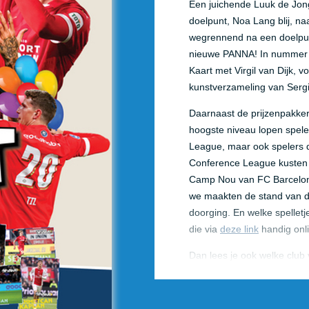
Een juichende Luuk de Jon
doelpunt, Noa Lang blij, naa
wegrennend na een doelpun
nieuwe PANNA! In nummer 85
Kaart met Virgil van Dijk, 
kunstverzameling van Sergi
Daarnaast de prijzenpakker
hoogste niveau lopen spele
League, maar ook spelers 
Conference League kusten 
Camp Nou van FC Barcelona
we maakten de stand van d
doorging. En welke spelletj
die via
deze link
handig onli
Dan lees je ook welke club 
Feyenoord- en Oranje-mid
KKD-kampioen Willem II, leg
Julia aan bod als Vriendin