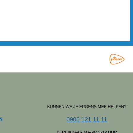
y Veerman (PSV), Lineth Beerensteyn (OranjeLeeuwin),
r Paixao (Feyenoord), Virgil van Dijk (Liverpool), Martin
eijn (FC Twente) en Vinícius Júnior (Real Madrid).
nees automatisch in de brievenbus. Het nummer is ook
 verkooppunten als in de supermarkten, de
 vele reislocaties. Denk aan Schiphol, Eindhoven Airport,
 en de NS-stations. De editie is ook gemakkelijk online te
fgesloten. Een abonnement nemen is helemaal handig. Alle
ink
. Elke PANNA! krijg je thuisgestuurd zonder daarvoor iets
dien je eigen welkomstgeschenk uit! Veel leesplezier!
KUNNEN WE JE ERGENS MEE HELPEN?
N
0900 121 11 11
BEREIKBAAR MA-VR 9-12 UUR