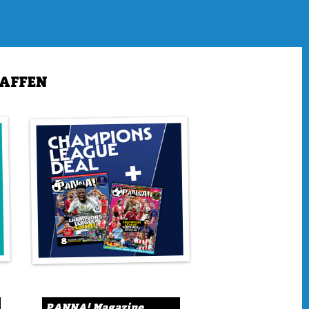
op lachen in de moppentrommel en lees je weer de strip van
vette prijzen winnen in de Face App en Kraak de Kluis!
an woorden. Zoals in het geval van het droomseizoen dat
HAFFEN
naren zijn de koningen van de Eredivisie. In PANNA! zetten
jfers over PSV op papier met uitleg.
l veel plekken geweest. Maar niet al die plaatsen zijn even
 herinneren dat hij met FC Groningen een wedstrijd speelde in
et! Aan welke plekken in Europa denkt hij wel terug? Dat
iale aflevering van In Kaart!
ijn er lichtpuntjes bij Ajax. Een van die lichtpuntjes is Tristan
 verdediger uit Blaricum kan dit seizoen rekenen op veel
erflank van de Amsterdammers. PANNA! spreekt het talent
PANNA! Magazine