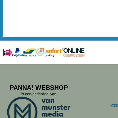
PANNA! WEBSHOP
is een onderdeel van
CO