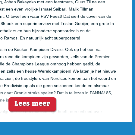
g, Johan Bakayoko met een feestmuts, Guus Til na een
st een even vrolijke Ismael Saibari, Malik Tillman
t. Oftewel een waar PSV Feest! Dat siert de cover van de
 ook een superinterview met Tristan Gooijer, een grote In
voetballers en hun bijzondere sponsordeals en de
o Ramos. En natuurlijk acht superposters!
s in de Keuken Kampioen Divisie. Ook op het een na
rs rond die kampioen zijn geworden, zelfs van de Premier
die de Champions League omhoog hebben getild, de
en zelfs een heuse Wereldkampioen! We laten je het nieuwe
 zien, de freestylers van Nordicos komen aan het woord en
e Eredivisie op als die geen seizoenen kende en alsmaar
es gaat Oranje straks spelen? Dat is te lezen in PANNA! 85,
Lees meer
ne is te bestellen.
volgens jullie het mooiste logo heeft, een ontleed over
denvelder Quinten Timber, zoomden we in op aankomend
gen we in de PANNA!-Wiki het begrip de thuisfluiter uit, komt
 van PANNA!, neemt PANNA!-Paskie weer jullie FC 24-teams