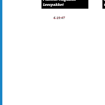
Leespakket
€ 19.47
€ 14.99