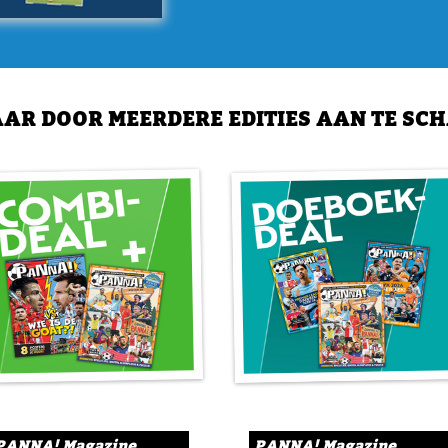
door, kun je natuurlijk vol
Sicky. En natuurlijk kun je 
Droomvlucht van PSV!
Soms zeggen cijfers meer d
AR DOOR MEERDERE EDITIES AAN TE SC
PSV doormaakt. De Eindhove
we een aantal bijzondere ci
Virgils Bosatlas!
Virgil van Dijk is al op hee
bijzonder. Zou hij zich nog
Kerkrade? Waarschijnlijk ni
zochten we uit bij deze spec
Tristan Gooijer!
Zelfs in een donker seizoen z
Gooijer. De negentienjarige
speelminuten aan de recht
PANNA! Magazine
PANNA! Magazine