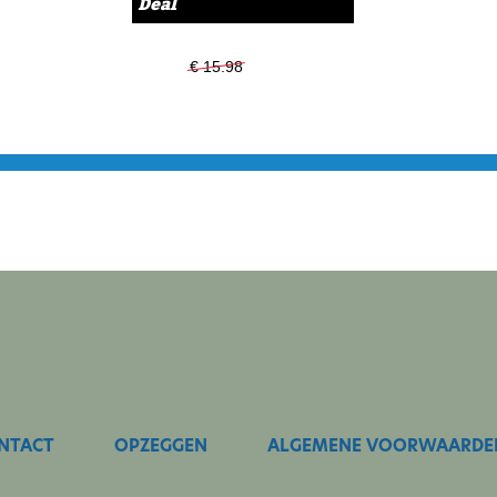
Deal
En acht superposters: Joe
Ahmetcan Kaplan (Ajax), Igo
€ 15.98
€ 13.99
Ödegaard (Arsenal), Sem St
PANNA! 85 valt bij de abon
verkrijgbaar op de bekende
(kantoor)boekhandels en op
Rotterdam The Hague Airport
bestellen. Via
deze link
zo a
informatie vind je via
deze l
te hoeven doen. Zoek boven
NTACT
OPZEGGEN
ALGEMENE VOORWAARDE