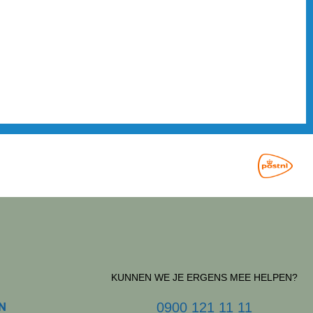
KUNNEN WE JE ERGENS MEE HELPEN?
N
0900 121 11 11