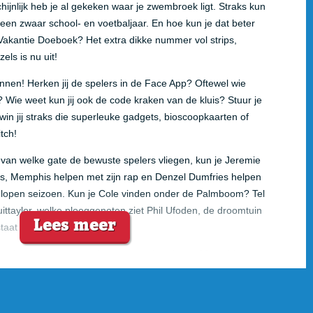
ijnlijk heb je al gekeken waar je zwembroek ligt. Straks kun
een zwaar school- en voetbaljaar. En hoe kun je dat beter
akantie Doeboek? Het extra dikke nummer vol strips,
els is nu uit!
winnen! Herken jij de spelers in de Face App? Oftewel wie
ie weet kun jij ook de code kraken van de kluis? Stuur je
in jij straks die superleuke gadgets, bioscoopkaarten of
itch!
et van welke gate de bewuste spelers vliegen, kun je Jeremie
s, Memphis helpen met zijn rap en Denzel Dumfries helpen
elopen seizoen. Kun je Cole vinden onder de Palmboom? Tel
uittaylor, welke ploeggenoten ziet Phil Ufoden, de droomtuin
Lees meer
taat Sherida in de spits?
achterbank spelen, een nieuwe zweetband voor Memphis
o's inkleuren van je favoriete clubs, knip het Brian
 een nieuw derde tenue van je favoriete club samen. Zoek
efoon heeft laten vallen, wie er reizen met de kaartjes van