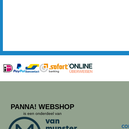
PANNA! WEBSHOP
is een onderdeel van
CO