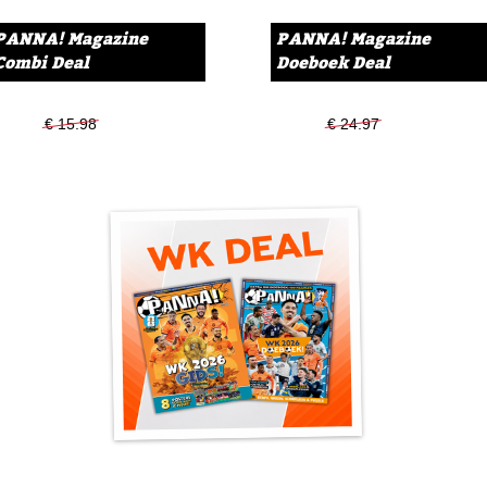
websites als AliExpress en
PANNA! Magazine
PANNA! Magazine
alsnog sterspelers scoren. 
Combi Deal
Doeboek Deal
voorraad heeft? Op welke t
€ 15.98
€ 12.99
€ 24.97
€ 18.49
Joey Weerman!
Nederlanders zoeken graag 
Weerman helpt je daarbij. Eé
door de juiste weersverwach
Bouw je eigen stadion!
Het bestuur van jouw favori
voetbaltempel! Jij bent gev
pagina's waarin je kunt on
spiksplinternieuwe stadion