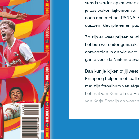
steeds verder op en waarsch
je zes weken bijkomen van 
doen dan met het PANNA! V
quizzen, kleurplaten en puzz
Zo zijn er weer prijzen te 
hebben we ouder gemaakt? W
antwoorden in en wie weet w
game voor de Nintendo Sw
Dan kun je kijken of jij we
Frimpong helpen met taalle
met zijn fotoalbum van afg
het fruit van Kenneth de Fr
van Katja Snoeijs en waar s
Je kunt spelletjes op de 
Depay ontwerpen, nieuwe log
Brobbey-masker uit en stel
waar Boomer Modric zijn tel