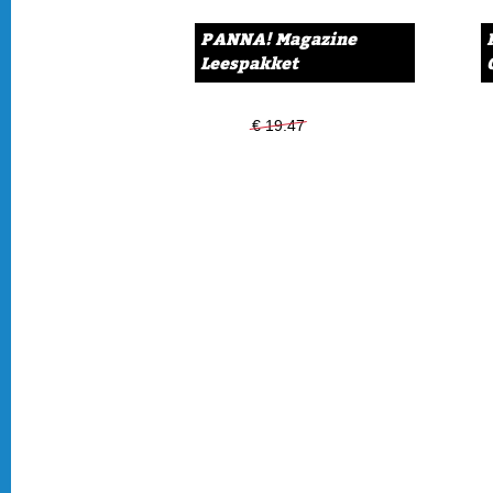
PANNA! Magazine
Leespakket
€ 19.47
€ 14.99