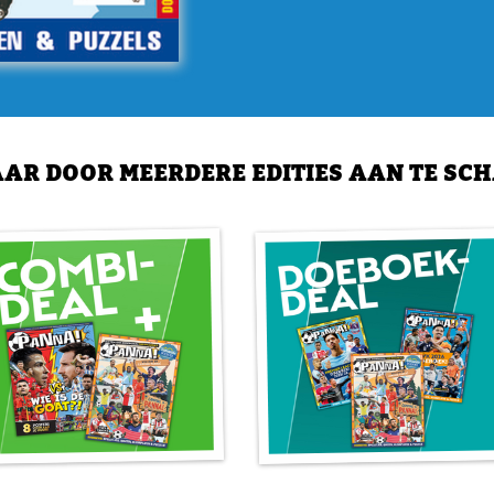
Tijjani Treijnders, wie va
uitspraak echt van Rodri is.
Fans Erger Je Niet!
Voetbal is natuurlijk de moo
Maar voetbal is niet altijd m
AR DOOR MEERDERE EDITIES AAN TE SC
misdragen. Die kan het voe
Niet! Eigenlijk een ouderwe
Fans Erger Je Niet kun je 
De Grote Doeboek Quiz!
Ben jij een echt voetbaldi
haast foutloos spelen. Lief
echt niet weten, kun je ach
heet? Welke prijs Erik ten
Nederland is? Blader dan s
Voetballers van AliExpres
Een dure smaak voor cadea