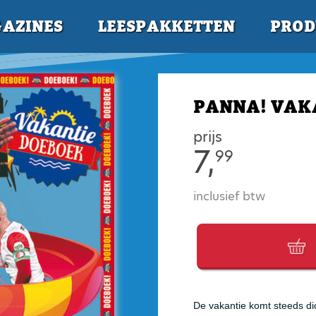
AZINES
LEESPAKKETTEN
PROD
PANNA! VAK
prijs
7,
99
inclusief btw
De vakantie komt steeds dic