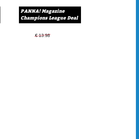
 Temu. Clubs met een klein budget kunnen op deze websites
PANNA! Magazine
Kun jij raden welke voetballers AliExpress allemaal op
Champions League Deal
opvoetballers lijken de mensen op deze foto's?
€ 13.98
€ 11.99
de zon op. Dan moet je wel weten waar hij schijnt. Joey
n probleem: topografie is niet zijn sterkste punt. Help jij hem
tingen op de juiste plek op de kaart te schrijven?
ete club is het stadion meer dan zat. Tijd voor een nieuwe
raagd om deze klus te klaren! In het Doeboek vind je zes
twerpen, kleuren, tekenen en bouwen aan het
. Welke keuzes ga je maken?