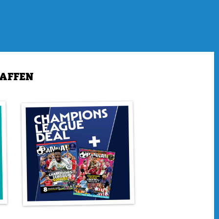
n de naamgenoten we bedoelen en raad welke van de drie
iste sport ter wereld. Dat hoeven we jou niet uit te leggen.
ooi. De sport kan lelijk zijn. Zoals wanner 'supporters' zich
HAFFEN
tbal missen. Daarom lanceren we het spel Fans Erger Je
ts spelletje Erger Je Niet, maar dan op de PANNA!-manier.
spelen met twee tot en met vier personen.
er? Een echte kenner? Dan kun je de Grote Doeboek Quiz vast
st 33 vragen krijg je voor de kiezen. Mocht je het antwoord
terin de oplossingen vinden. Weet jij hoe de keeper van PSV
 Hag afgelopen seizoen won? Of wat de oudste profclub van
nel naar pagina 48.
s!
us? Dan kun je altijd nog een namaakvariant kopen op