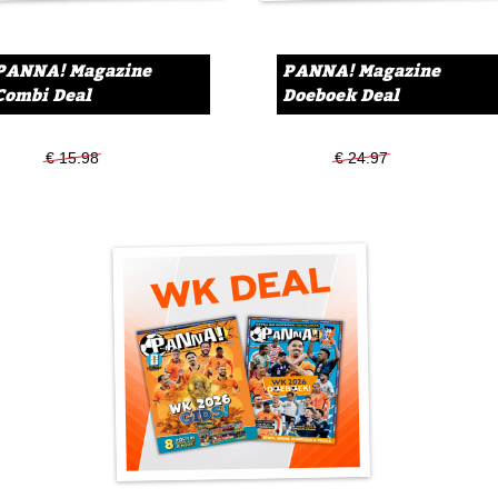
PANNA! Magazine
PANNA! Magazine
Combi Deal
Doeboek Deal
€ 15.98
€ 12.99
€ 24.97
€ 18.49