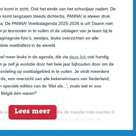
s komt in zicht. Ook het einde van het schooljaar nadert. De
 komt langzaam steeds dichterbij. PANNA! is alweer druk
a. De PANNA! Voetbalagenda 2025-2026 is uit! Daarin niet
e lesrooster in te vullen of de uitslagen van je team bij te
inagrote foto's, weetjes, leuke overzichten en alle
ste voetballers in de wereld.
eel meer leuks in de agenda, die via
deze link
ook handig
un je zelf je evolutie door het hele jaar bijhouden door om de
rdeling op voetbalgebied in te vullen. Je vindt meerdere
ds, een overzicht van alle bekerwinnaars van Nederland,
speciale edities van de 'Wat als...', zoals wat er zou
 België één waren?
Lees meer
de snelste spelers, de spelers die de meeste rode kaarten in
tvingen, de meest scorende spitsen op de wereld, de
 hoogste transferwaarden en wie zijn de hattrick-
ionale topvoetbal? Natuurlijk ook het programma van Oranje,