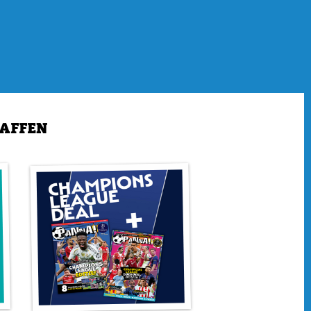
rootste talenten en flink lachen in de Moppentrommel. Niet
vens een portretje van een topspeler die tijdens die week jarig
en leuk weetje of feitje uit het rijke voetbalverleden.
imte om de uitslagen van je eigen wedstrijd te noteren, je
HAFFEN
vergeet niet je eigen rooster en huiswerk in te vullen op de
25-2026 is vanaf nu verkrijgbaar. Niet alleen te koop op de
permarkten, (kantoor)boekhandels en reislocaties als
t en de NS-stations. De agenda is ook online via
deze link
te
, betekent nog diezelfde dag verstuurd. Ken je ook al PANNA!
op het leukste kidsmagazine van Nederland is zo
d je de gegevens. Veel leesplezier!