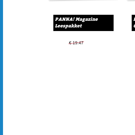
PANNA! Magazine
Leespakket
€ 19.47
€ 14.99