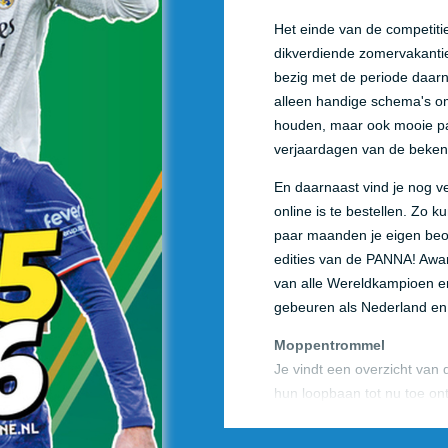
Het einde van de competitie
dikverdiende zomervakantie
bezig met de periode daarn
alleen handige schema's om j
houden, maar ook mooie pag
verjaardagen van de bekend
En daarnaast vind je nog v
online is te bestellen. Zo k
paar maanden je eigen beoo
edities van de PANNA! Awar
van alle Wereldkampioen en 
gebeuren als Nederland en
Moppentrommel
Je vindt een overzicht van 
hun loopbaan tot nu toe on
Nederlandse spelers met de
kampioenen in het internat